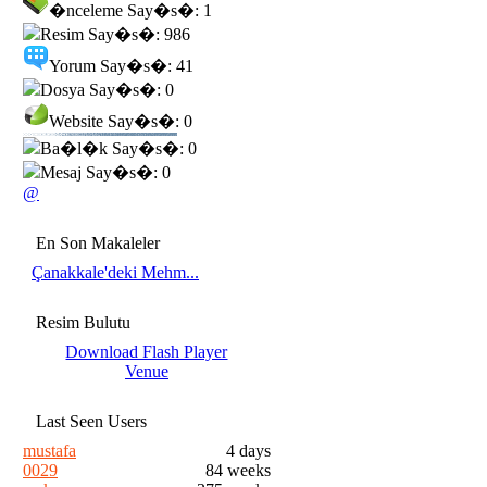
�nceleme Say�s�: 1
Resim Say�s�: 986
Yorum Say�s�: 41
Dosya Say�s�: 0
Website Say�s�: 0
Ba�l�k Say�s�: 0
Mesaj Say�s�: 0
@
En Son Makaleler
Çanakkale'deki Mehm...
Resim Bulutu
Download Flash Player
Venue
Last Seen Users
mustafa
4 days
0029
84 weeks