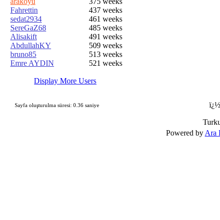
arakoyu
375 weeks
Fahrettin
437 weeks
sedat2934
461 weeks
SereGaZ68
485 weeks
Alisakift
491 weeks
AbdullahKY
509 weeks
bruno85
513 weeks
Emre AYDIN
521 weeks
Display More Users
ï¿½
Sayfa oluşturulma süresi: 0.36 saniye
Turk
Powered by
Ara