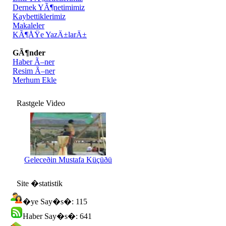
Dernek YÃ¶netimimiz
Kaybettiklerimiz
Makaleler
KÃ¶ÅŸe YazÄ±larÄ±
GÃ¶nder
Haber Ã–ner
Resim Ã–ner
Merhum Ekle
Rastgele Video
Geleceðin Mustafa Küçüðü
Site �statistik
�ye Say�s�: 115
Haber Say�s�: 641