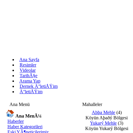
Ana Sayfa
Resimler
Videolar
TarihÃ§e
Arama Yap
Dernek Ä°letiÅŸim
Ä°letiÅŸim
Ana Menü
Mahalleler
Aþþa Mehle
(4)
Ana MenÃ¼
Köyün Aþaðý Bölgesi
Haberler
Yukarý Mehle
(3)
Haber Kategorileri
Köyün Yukarý Bölgesi
Eski YÃ¶neticilerimiz