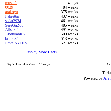
mustafa
4 days
0029
84 weeks
arakoyu
375 weeks
Fahrettin
437 weeks
sedat2934
461 weeks
SereGaZ68
485 weeks
Alisakift
491 weeks
AbdullahKY
509 weeks
bruno85
513 weeks
Emre AYDIN
521 weeks
Display More Users
ï¿½
Sayfa oluşturulma süresi: 0.18 saniye
Turk
Powered by
Ara