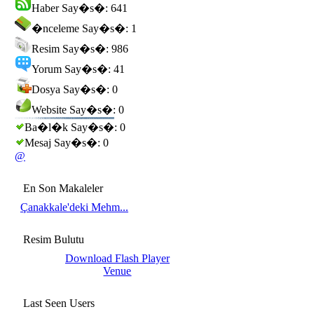
Haber Say�s�: 641
�nceleme Say�s�: 1
Resim Say�s�: 986
Yorum Say�s�: 41
Dosya Say�s�: 0
Website Say�s�: 0
Ba�l�k Say�s�: 0
Mesaj Say�s�: 0
@
En Son Makaleler
Çanakkale'deki Mehm...
Resim Bulutu
Download Flash Player
Venue
Last Seen Users