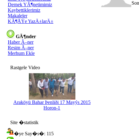
Son
Dernek YÃ¶netimimiz
Kaybettiklerimiz
Makaleler
KÃ¶ÅŸe YazÄ±larÄ±
GÃ¶nder
Haber Ã–ner
Resim Ã–ner
Merhum Ekle
Rastgele Video
Araköyü Bahar Þenliði 17 Mayýs 2015
Horon-1
Site �statistik
�ye Say�s�: 115