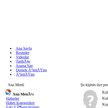
Ana Sayfa
Resimler
Videolar
TarihÃ§e
Arama Yap
Dernek Ä°letiÅŸim
Ä°letiÅŸim
Ana Menü
Şu kişinin üye pro
Kul
Ana MenÃ¼
Kul
Haberler
Haber Kategorileri
Kayı
Eski YÃ¶neticilerimiz