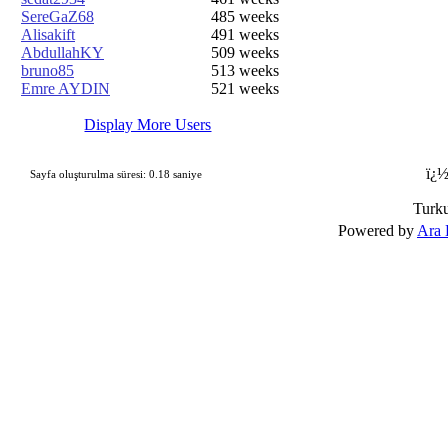
SereGaZ68
485 weeks
Alisakift
491 weeks
AbdullahKY
509 weeks
bruno85
513 weeks
Emre AYDIN
521 weeks
Display More Users
ï¿½
Sayfa oluşturulma süresi: 0.18 saniye
Turk
Powered by
Ara