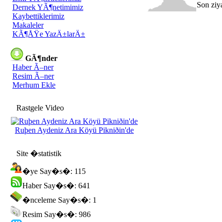
Son ziy
Dernek YÃ¶netimimiz
Kaybettiklerimiz
Makaleler
KÃ¶ÅŸe YazÄ±larÄ±
GÃ¶nder
Haber Ã–ner
Resim Ã–ner
Merhum Ekle
Rastgele Video
Ruþen Aydeniz Ara Köyü Pikniðin'de
Site �statistik
�ye Say�s�: 115
Haber Say�s�: 641
�nceleme Say�s�: 1
Resim Say�s�: 986