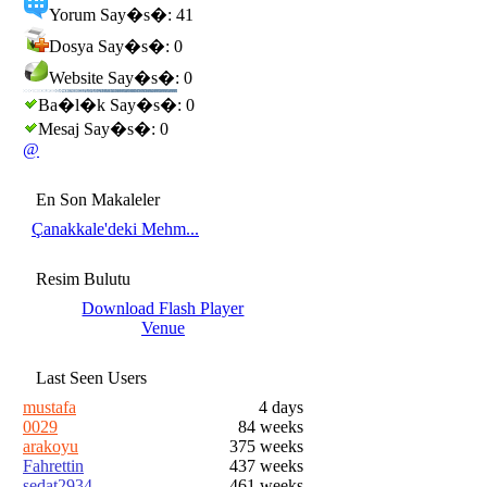
Yorum Say�s�: 41
Dosya Say�s�: 0
Website Say�s�: 0
Ba�l�k Say�s�: 0
Mesaj Say�s�: 0
@
En Son Makaleler
Çanakkale'deki Mehm...
Resim Bulutu
Download Flash Player
Venue
Last Seen Users
mustafa
4 days
0029
84 weeks
arakoyu
375 weeks
Fahrettin
437 weeks
sedat2934
461 weeks