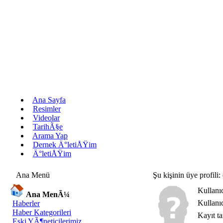
Ana Sayfa
Resimler
Videolar
TarihÃ§e
Arama Yap
Dernek Ä°letiÅŸim
Ä°letiÅŸim
Ana Menü
Şu kişinin üye profili:
Kullanı
Ana MenÃ¼
Kullanı
Haberler
Haber Kategorileri
Kayıt ta
Eski YÃ¶neticilerimiz